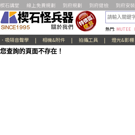
楔石講堂
線上免費規劃
到府規劃
到府健檢
到府安裝
熱門:
MUTEE
．吸隔音聲學
|
相機&附件
|
拍攝工具
|
燈光&影棚
您查詢的頁面不存在！