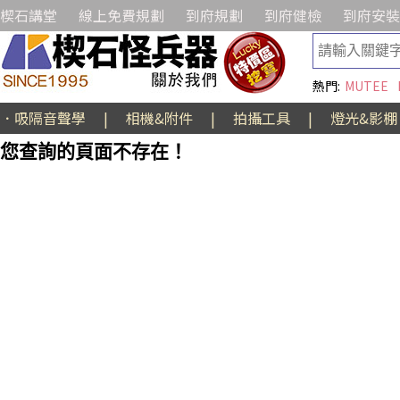
楔石講堂
線上免費規劃
到府規劃
到府健檢
到府安裝
熱門:
MUTEE
．吸隔音聲學
|
相機&附件
|
拍攝工具
|
燈光&影棚
您查詢的頁面不存在！