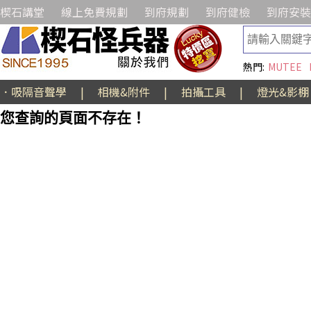
楔石講堂
線上免費規劃
到府規劃
到府健檢
到府安裝
熱門:
MUTEE
．吸隔音聲學
|
相機&附件
|
拍攝工具
|
燈光&影棚
您查詢的頁面不存在！