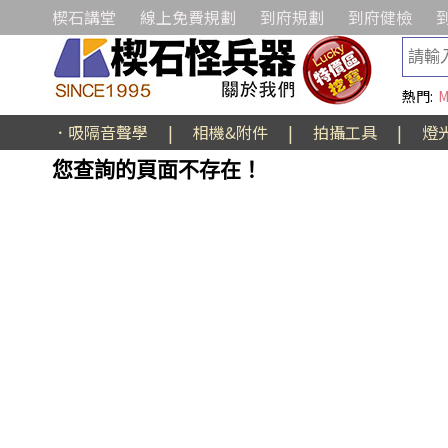
楔石講堂
線上免費規劃
到府規劃
到府健檢
熱門:
M
．吸隔音聲學
|
相機&附件
|
拍攝工具
|
燈
您查詢的頁面不存在！