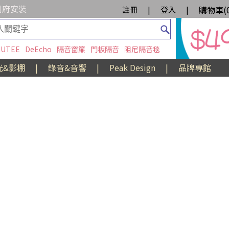
到府安裝
購物車(
註冊
|
登入
|
UTEE
DeEcho
隔音窗簾
門板隔音
阻尼隔音毯
光&影棚
|
錄音&音響
|
Peak Design
|
品牌專館