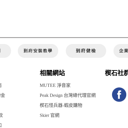
相關網站
楔石社
南
MUTEE 淨音家
物金
Peak Design 台灣總代理官網
楔石怪兵器-蝦皮購物
款
Skier 官網
知