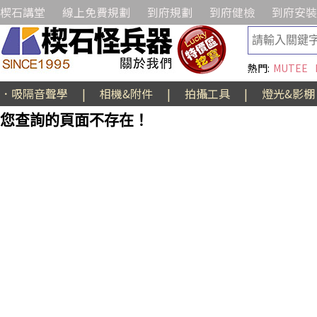
楔石講堂
線上免費規劃
到府規劃
到府健檢
到府安裝
熱門:
MUTEE
．吸隔音聲學
|
相機&附件
|
拍攝工具
|
燈光&影棚
您查詢的頁面不存在！