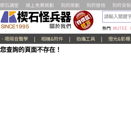
楔石講堂
線上免費規劃
到府規劃
到府健檢
到府安裝
熱門:
MUTEE
．吸隔音聲學
|
相機&附件
|
拍攝工具
|
燈光&影棚
您查詢的頁面不存在！