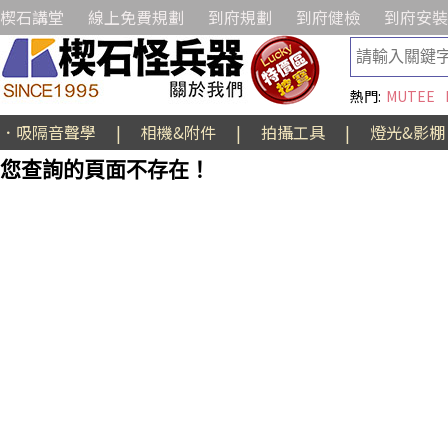
楔石講堂
線上免費規劃
到府規劃
到府健檢
到府安裝
熱門:
MUTEE
．吸隔音聲學
|
相機&附件
|
拍攝工具
|
燈光&影棚
您查詢的頁面不存在！