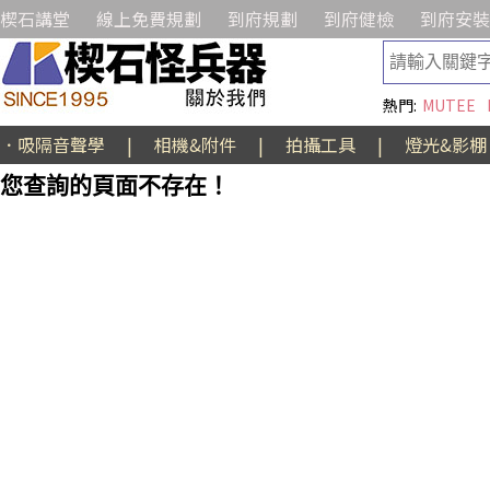
楔石講堂
線上免費規劃
到府規劃
到府健檢
到府安裝
熱門:
MUTEE
．吸隔音聲學
|
相機&附件
|
拍攝工具
|
燈光&影棚
您查詢的頁面不存在！