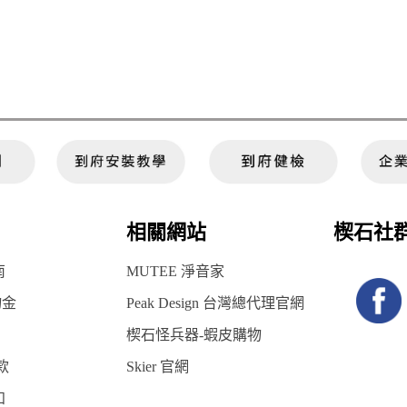
相關網站
楔石社
南
MUTEE 淨音家
物金
Peak Design 台灣總代理官網
楔石怪兵器-蝦皮購物
款
Skier 官網
知