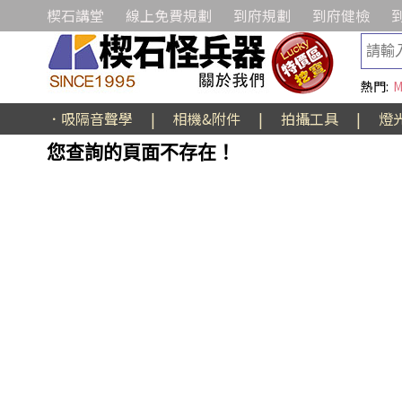
楔石講堂
線上免費規劃
到府規劃
到府健檢
熱門:
M
．吸隔音聲學
|
相機&附件
|
拍攝工具
|
燈
您查詢的頁面不存在！