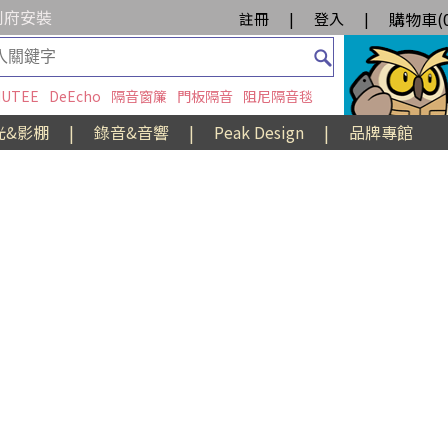
到府安裝
購物車(
註冊
|
登入
|
UTEE
DeEcho
隔音窗簾
門板隔音
阻尼隔音毯
光&影棚
|
錄音&音響
|
Peak Design
|
品牌專館