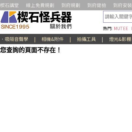
楔石講堂
線上免費規劃
到府規劃
到府健檢
到府安裝
熱門:
MUTEE
．吸隔音聲學
|
相機&附件
|
拍攝工具
|
燈光&影棚
您查詢的頁面不存在！