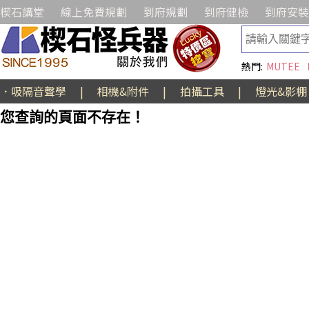
楔石講堂
線上免費規劃
到府規劃
到府健檢
到府安裝
熱門:
MUTEE
．吸隔音聲學
|
相機&附件
|
拍攝工具
|
燈光&影棚
您查詢的頁面不存在！