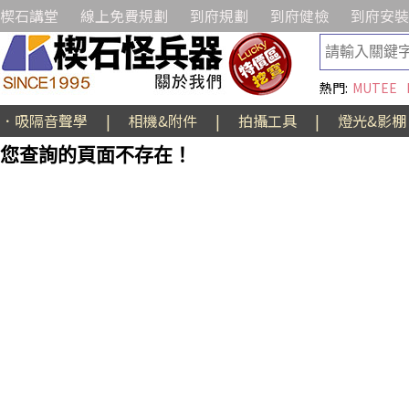
楔石講堂
線上免費規劃
到府規劃
到府健檢
到府安裝
熱門:
MUTEE
．吸隔音聲學
|
相機&附件
|
拍攝工具
|
燈光&影棚
您查詢的頁面不存在！