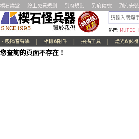
楔石講堂
線上免費規劃
到府規劃
到府健檢
到府安裝
熱門:
MUTEE
．吸隔音聲學
|
相機&附件
|
拍攝工具
|
燈光&影棚
您查詢的頁面不存在！