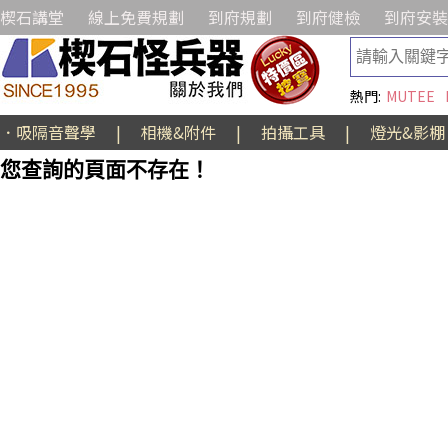
楔石講堂
線上免費規劃
到府規劃
到府健檢
到府安裝
熱門:
MUTEE
．吸隔音聲學
|
相機&附件
|
拍攝工具
|
燈光&影棚
您查詢的頁面不存在！