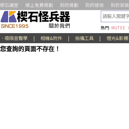
楔石講堂
線上免費規劃
到府規劃
到府健檢
到府安裝
熱門:
MUTEE
．吸隔音聲學
|
相機&附件
|
拍攝工具
|
燈光&影棚
您查詢的頁面不存在！