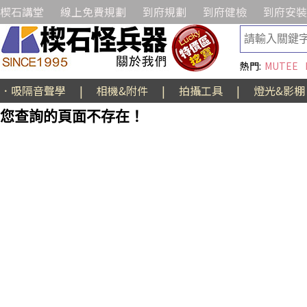
楔石講堂
線上免費規劃
到府規劃
到府健檢
到府安裝
熱門:
MUTEE
．吸隔音聲學
|
相機&附件
|
拍攝工具
|
燈光&影棚
您查詢的頁面不存在！