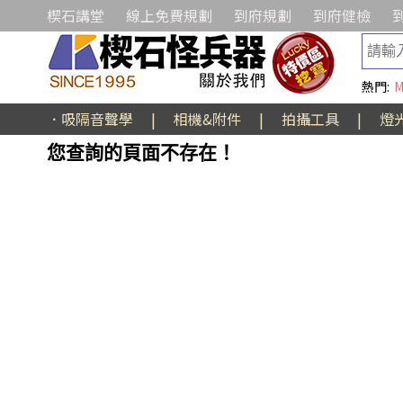
楔石講堂
線上免費規劃
到府規劃
到府健檢
熱門:
M
．吸隔音聲學
|
相機&附件
|
拍攝工具
|
燈
您查詢的頁面不存在！