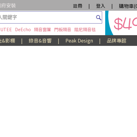
到府安裝
購物車(
註冊
|
登入
|
UTEE
DeEcho
隔音窗簾
門板隔音
阻尼隔音毯
光&影棚
|
錄音&音響
|
Peak Design
|
品牌專館