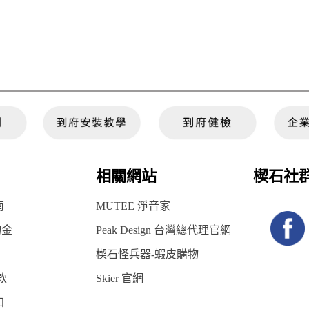
相關網站
楔石社
南
MUTEE 淨音家
物金
Peak Design 台灣總代理官網
楔石怪兵器-蝦皮購物
款
Skier 官網
知