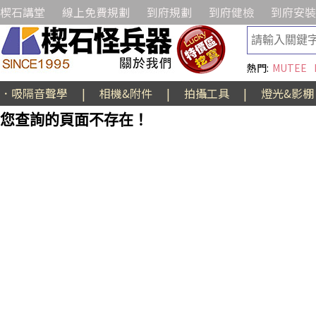
楔石講堂
線上免費規劃
到府規劃
到府健檢
到府安裝
熱門:
MUTEE
．吸隔音聲學
|
相機&附件
|
拍攝工具
|
燈光&影棚
您查詢的頁面不存在！