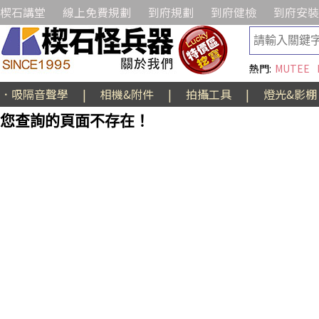
楔石講堂
線上免費規劃
到府規劃
到府健檢
到府安裝
熱門:
MUTEE
．吸隔音聲學
|
相機&附件
|
拍攝工具
|
燈光&影棚
您查詢的頁面不存在！