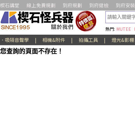
楔石講堂
線上免費規劃
到府規劃
到府健檢
到府安裝
熱門:
MUTEE
．吸隔音聲學
|
相機&附件
|
拍攝工具
|
燈光&影棚
您查詢的頁面不存在！