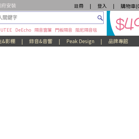
到府安裝
購物車(
註冊
|
登入
|
UTEE
DeEcho
隔音窗簾
門板隔音
阻尼隔音毯
光&影棚
|
錄音&音響
|
Peak Design
|
品牌專館