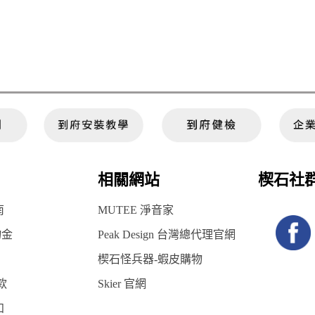
相關網站
楔石社
南
MUTEE 淨音家
物金
Peak Design 台灣總代理官網
楔石怪兵器-蝦皮購物
款
Skier 官網
知