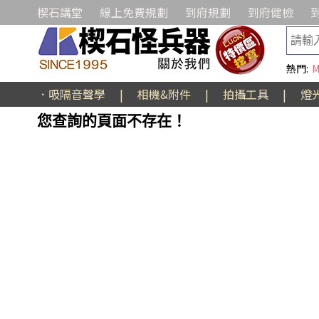
楔石講堂
線上免費規劃
到府規劃
到府健檢
熱門:
M
．吸隔音聲學
|
相機&附件
|
拍攝工具
|
燈
您查詢的頁面不存在！