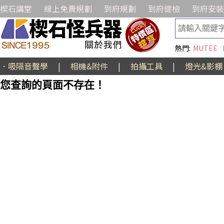
楔石講堂
線上免費規劃
到府規劃
到府健檢
到府安裝
熱門:
MUTEE
．吸隔音聲學
|
相機&附件
|
拍攝工具
|
燈光&影棚
您查詢的頁面不存在！