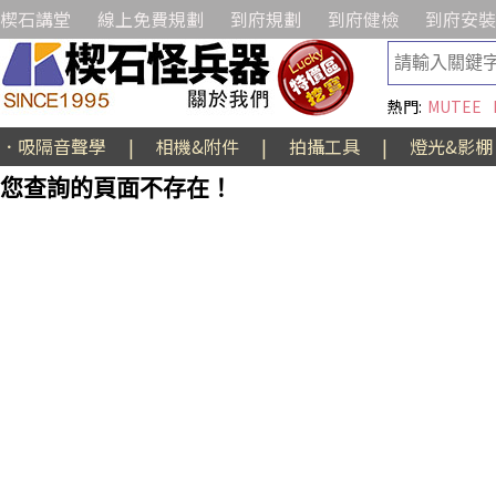
楔石講堂
線上免費規劃
到府規劃
到府健檢
到府安裝
熱門:
MUTEE
．吸隔音聲學
|
相機&附件
|
拍攝工具
|
燈光&影棚
您查詢的頁面不存在！