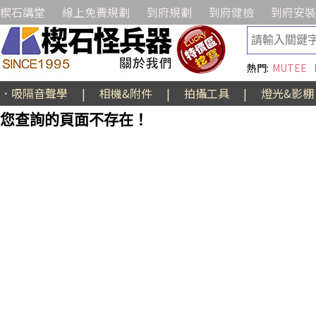
楔石講堂
線上免費規劃
到府規劃
到府健檢
到府安裝
熱門:
MUTEE
．吸隔音聲學
|
相機&附件
|
拍攝工具
|
燈光&影棚
您查詢的頁面不存在！