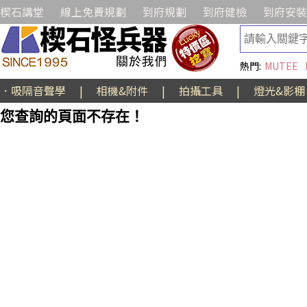
楔石講堂
線上免費規劃
到府規劃
到府健檢
到府安裝
熱門:
MUTEE
．吸隔音聲學
|
相機&附件
|
拍攝工具
|
燈光&影棚
您查詢的頁面不存在！