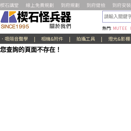
楔石講堂
線上免費規劃
到府規劃
到府健檢
到府安裝
熱門:
MUTEE
．吸隔音聲學
|
相機&附件
|
拍攝工具
|
燈光&影棚
您查詢的頁面不存在！