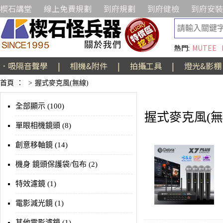
楔石講堂
線上免費規劃
到府規劃
到府健檢
到府安裝
熱門:
MUTEE
．吸隔音聲學
|
相機&附件
|
拍攝工具
|
燈光&影棚
首頁
：
>
握式麥克風(無線)
全部顯示 (100)
握式麥克風(無
單眼相機鏡頭 (8)
創意移軸鏡 (14)
機身 鏡頭保護袋/包布 (2)
特效濾鏡 (1)
電影減光鏡 (1)
其他電影濾鏡 (1)