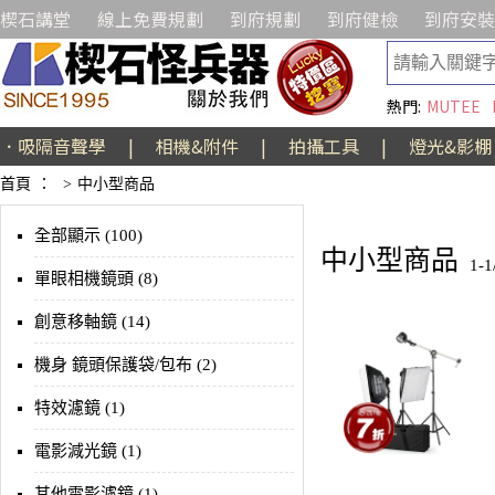
楔石講堂
線上免費規劃
到府規劃
到府健檢
到府安裝
熱門:
MUTEE
．吸隔音聲學
|
相機&附件
|
拍攝工具
|
燈光&影棚
首頁
：
>
中小型商品
全部顯示 (100)
中小型商品
1-
單眼相機鏡頭 (8)
創意移軸鏡 (14)
機身 鏡頭保護袋/包布 (2)
特效濾鏡 (1)
電影減光鏡 (1)
其他電影濾鏡 (1)