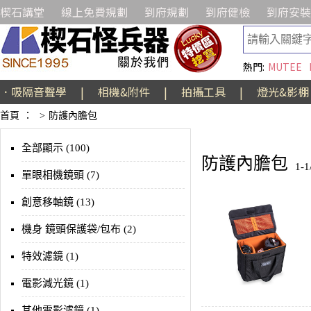
楔石講堂
線上免費規劃
到府規劃
到府健檢
到府安裝
熱門:
MUTEE
．吸隔音聲學
|
相機&附件
|
拍攝工具
|
燈光&影棚
首頁
：
>
防護內膽包
全部顯示 (100)
防護內膽包
1-
單眼相機鏡頭 (7)
創意移軸鏡 (13)
機身 鏡頭保護袋/包布 (2)
特效濾鏡 (1)
電影減光鏡 (1)
其他電影濾鏡 (1)