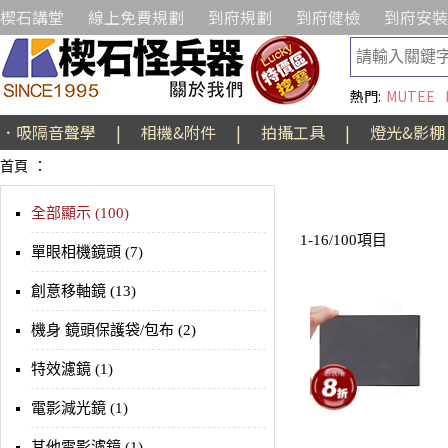
楔石講堂
線上免費規劃
到府規劃
到府健檢
到府安裝
熱門:
MUTEE
．吸隔音聲學
|
相機&附件
|
拍攝工具
|
燈光&影棚
首頁
：
全部顯示 (100)
1-16/100項目
單眼相機鏡頭 (7)
創意移軸鏡 (13)
機身 鏡頭保護袋/包布 (2)
特效濾鏡 (1)
電影減光鏡 (1)
其他電影濾鏡 (1)