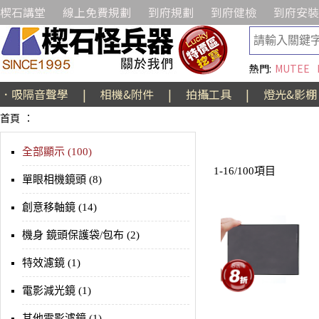
楔石講堂
線上免費規劃
到府規劃
到府健檢
到府安裝
熱門:
MUTEE
．吸隔音聲學
|
相機&附件
|
拍攝工具
|
燈光&影棚
首頁
：
全部顯示 (100)
1-16/100項目
單眼相機鏡頭 (8)
創意移軸鏡 (14)
機身 鏡頭保護袋/包布 (2)
特效濾鏡 (1)
電影減光鏡 (1)
其他電影濾鏡 (1)