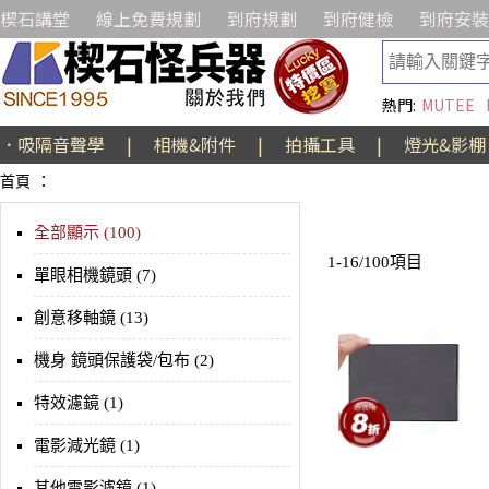
楔石講堂
線上免費規劃
到府規劃
到府健檢
到府安裝
熱門:
MUTEE
．吸隔音聲學
|
相機&附件
|
拍攝工具
|
燈光&影棚
首頁
：
全部顯示 (100)
1-16/100項目
單眼相機鏡頭 (7)
創意移軸鏡 (13)
機身 鏡頭保護袋/包布 (2)
特效濾鏡 (1)
電影減光鏡 (1)
其他電影濾鏡 (1)