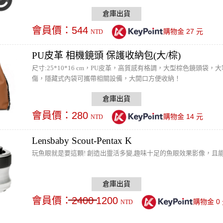
會員價：
544
27
購物金
元
NTD
PU皮革 相機鏡頭 保護收納包(大/棕)
尺寸:25*10*16 cm，PU皮革，高質感有格調，大型棕色鏡頭
傷，隱藏式內袋可攜帶相關設備，大開口方便收納！
會員價：
280
14
購物金
元
NTD
Lensbaby Scout-Pentax K
玩魚眼就是要這顆! 創造出靈活多變,趣味十足的魚眼效果影像，且能
會員價：
2400
1200
0
購物金
NTD