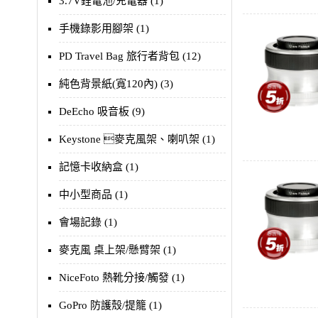
3.7V鋰電池/充電器 (1)
手機錄影用腳架 (1)
PD Travel Bag 旅行者背包 (12)
純色背景紙(寬120內) (3)
DeEcho 吸音板 (9)
Keystone 麥克風架、喇叭架 (1)
記憶卡收納盒 (1)
中小型商品 (1)
會場記錄 (1)
麥克風 桌上架/懸臂架 (1)
NiceFoto 熱靴分接/觸發 (1)
GoPro 防護殼/提籠 (1)