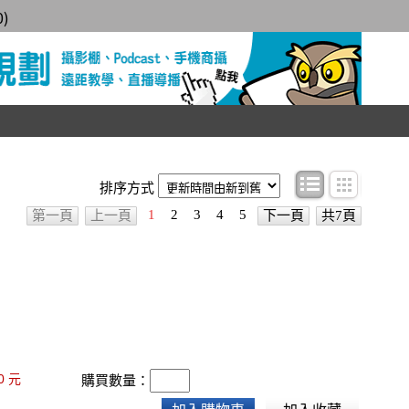
0
)
條目顯示
圖文顯
排序方式
1
2
3
4
5
第一頁
上一頁
下一頁
共7頁
0
元
購買數量：