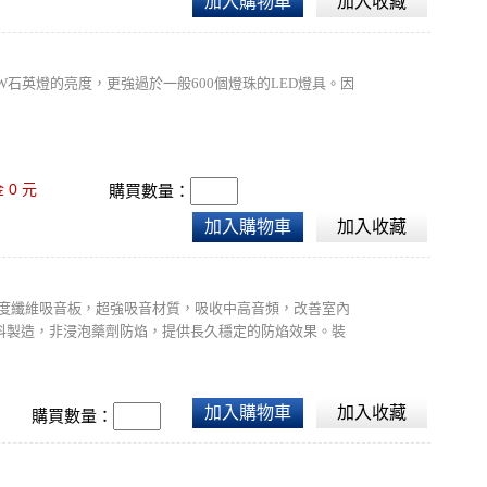
加入購物車
加入收藏
W石英燈的亮度，更強過於一般600個燈珠的LED燈具。因
0
金
元
購買數量：
加入購物車
加入收藏
5 kg高密度纖維吸音板，超強吸音材質，吸收中高音頻，改善室內
料製造，非浸泡藥劑防焰，提供長久穩定的防焰效果。裝
內六面總面積的1/3以上)※本產品有倒角，如需安裝在輕鋼架上，可
加入購物車
加入收藏
購買數量：