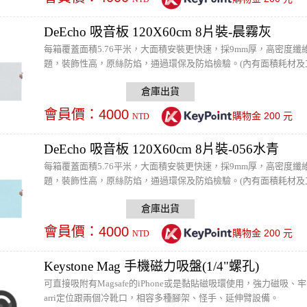
DeEcho 吸音板 120X60cm 8片裝-晨霧灰
每箱覆蓋面積5.76平米，大面積安裝更快速，採9mm厚，高密度纖維
題，裝飾性高，原絲防焰，通過環保及防焰檢驗。(內有面積耗材及
會員價：
4000
200
購物金
元
NTD
DeEcho 吸音板 120X60cm 8片裝-056水青
每箱覆蓋面積5.76平米，大面積安裝更快速，採9mm厚，高密度纖維
題，裝飾性高，原絲防焰，通過環保及防焰檢驗。(內有面積耗材及
會員價：
4000
200
購物金
元
NTD
Keystone Mag 手機磁力吸盤(1/4"螺孔)
可直接吸附有Magsafe的iPhone或是黏貼磁吸環使用，強力磁吸
arri定位跟兩個冷靴口，相容多種腳架、怪手、延伸臂設備。