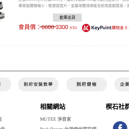
專業版體積縮小，輕便度提升，金屬球體滑順度及耐用度都提高，
會員價：
6600
3300
0
購物金
NTD
相關網站
楔石社
南
MUTEE 淨音家