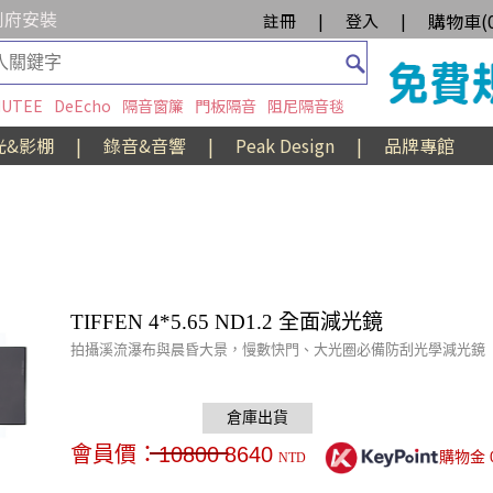
到府安裝
購物車(
註冊
|
登入
|
UTEE
DeEcho
隔音窗簾
門板隔音
阻尼隔音毯
光&影棚
|
錄音&音響
|
Peak Design
|
品牌專館
TIFFEN 4*5.65 ND1.2 全面減光鏡
拍攝溪流瀑布與晨昏大景，慢數快門、大光圈必備防刮光學減光鏡
會員價：
10800
8640
購物金
NTD