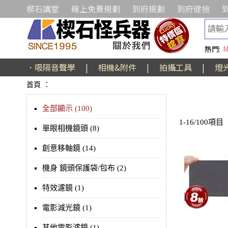
楔石講堂
線上免費規劃
到府規劃
到府健檢
熱門:
M
．吸隔音聲學
|
相機&附件
|
拍攝工具
|
燈
首頁
：
全部顯示 (100)
1-16/100項目
單眼相機鏡頭 (8)
創意移軸鏡 (14)
機身 鏡頭保護袋/包布 (2)
特效濾鏡 (1)
電影減光鏡 (1)
其他電影濾鏡 (1)