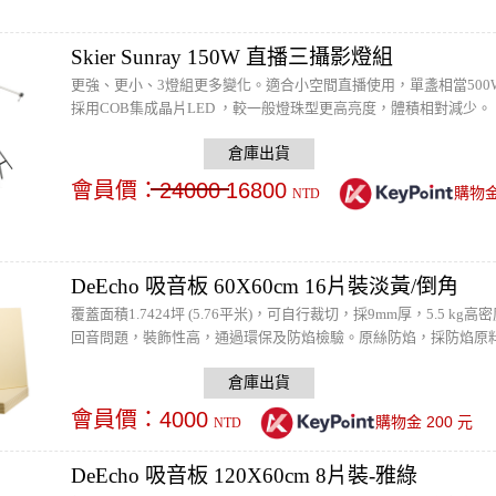
Skier Sunray 150W 直播三攝影燈組
更強、更小、3燈組更多變化。適合小空間直播使用，單盞相當500
採用COB集成晶片LED ，較一般燈珠型更高亮度，體積相對減少。
會員價：
24000
16800
購物
NTD
DeEcho 吸音板 60X60cm 16片裝淡黃/倒角
覆蓋面積1.7424坪 (5.76平米)，可自行裁切，採9mm厚，5.
回音問題，裝飾性高，通過環保及防焰檢驗。原絲防焰，採防焰原
箱尺寸：62x62x18 cm/ 16片/ 11kg。(建議貼覆面積為(室
把DeEcho翻過來使用※
會員價：
4000
200
購物金
元
NTD
DeEcho 吸音板 120X60cm 8片裝-雅綠