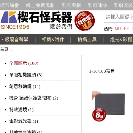
楔石講堂
線上免費規劃
到府規劃
到府健檢
到府安裝
熱門:
MUTEE
．吸隔音聲學
|
相機&附件
|
拍攝工具
|
燈光&影棚
首頁
：
全部顯示 (100)
1-16/100項目
單眼相機鏡頭 (8)
創意移軸鏡 (14)
機身 鏡頭保護袋/包布 (2)
特效濾鏡 (1)
電影減光鏡 (1)
其他電影濾鏡 (1)