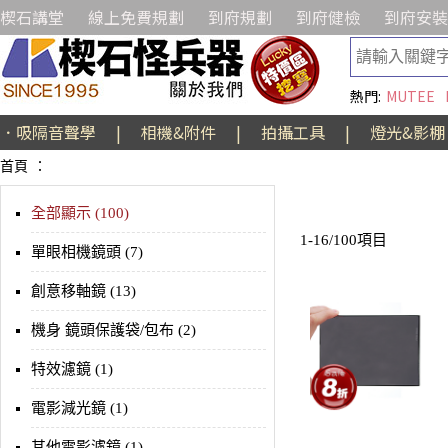
楔石講堂
線上免費規劃
到府規劃
到府健檢
到府安裝
熱門:
MUTEE
．吸隔音聲學
|
相機&附件
|
拍攝工具
|
燈光&影棚
首頁
：
全部顯示 (100)
1-16/100項目
單眼相機鏡頭 (7)
創意移軸鏡 (13)
機身 鏡頭保護袋/包布 (2)
特效濾鏡 (1)
電影減光鏡 (1)
其他電影濾鏡 (1)