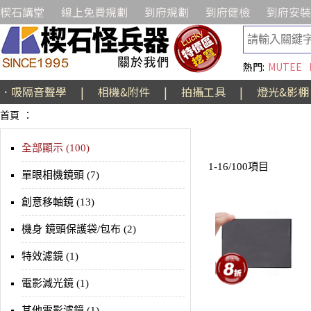
楔石講堂
線上免費規劃
到府規劃
到府健檢
到府安裝
熱門:
MUTEE
．吸隔音聲學
|
相機&附件
|
拍攝工具
|
燈光&影棚
首頁
：
全部顯示 (100)
1-16/100項目
單眼相機鏡頭 (7)
創意移軸鏡 (13)
機身 鏡頭保護袋/包布 (2)
特效濾鏡 (1)
電影減光鏡 (1)
其他電影濾鏡 (1)