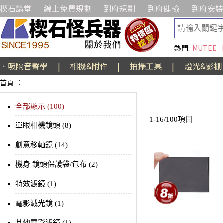
楔石講堂
線上免費規劃
到府規劃
到府健檢
到府安裝
熱門:
MUTEE
．吸隔音聲學
|
相機&附件
|
拍攝工具
|
燈光&影棚
首頁
：
全部顯示 (100)
1-16/100項目
單眼相機鏡頭 (8)
創意移軸鏡 (14)
機身 鏡頭保護袋/包布 (2)
特效濾鏡 (1)
電影減光鏡 (1)
其他電影濾鏡 (1)