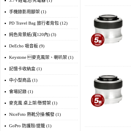
3.7V鋰電池/充電器 (1)
手機錄影用腳架 (1)
PD Travel Bag 旅行者背包 (12)
純色背景紙(寬120內) (3)
DeEcho 吸音板 (9)
Keystone 麥克風架、喇叭架 (1)
記憶卡收納盒 (1)
中小型商品 (1)
會場記錄 (1)
麥克風 桌上架/懸臂架 (1)
NiceFoto 熱靴分接/觸發 (1)
GoPro 防護殼/提籠 (1)