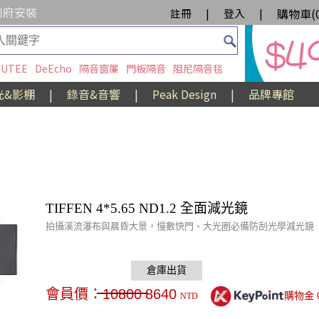
到府安裝
購物車(
註冊
|
登入
|
UTEE
DeEcho
隔音窗簾
門板隔音
阻尼隔音毯
光&影棚
|
錄音&音響
|
Peak Design
|
品牌專館
TIFFEN 4*5.65 ND1.2 全面減光鏡
拍攝溪流瀑布與晨昏大景，慢數快門、大光圈必備防刮光學減光鏡
會員價：
10800
8640
購物金
NTD