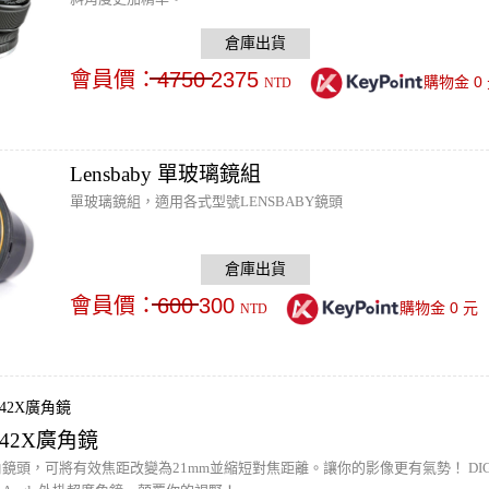
會員價：
4750
2375
0
購物金
NTD
Lensbaby 單玻璃鏡組
單玻璃鏡組，適用各式型號LENSBABY鏡頭
會員價：
600
300
0
購物金
元
NTD
 0.42X廣角鏡
角鏡頭，可將有效焦距改變為21mm並縮短對焦距離。讓你的影像更有氣勢！ DIGIPHO