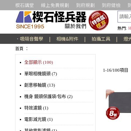
楔石講堂
線上免費規劃
到府規劃
到府健檢
熱門:
M
．吸隔音聲學
|
相機&附件
|
拍攝工具
|
燈
首頁
：
全部顯示 (100)
1-16/100項目
單眼相機鏡頭 (7)
創意移軸鏡 (13)
機身 鏡頭保護袋/包布 (2)
特效濾鏡 (1)
電影減光鏡 (1)
其他電影濾鏡 (1)