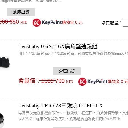
 Wide Angle外掛超廣角鏡 顛覆你的視野！
300
650
0
購物金
元
購買數量：
NTD
Lensbaby 0.6X/1.6X廣角望遠鏡組
加上0.6X廣角鏡頭和1.6X望遠鏡頭，可將有效焦距改變為30mm及
會員價：
1580
790
0
購物金
NTD
Lensbaby TRIO 28三鏡頭 for FUJI X
專為無反光鏡相機而設計，一顆鏡頭三種選擇，拍攝獨特街景，風
以APS-C片幅來計算等效焦距，約為適合速寫街拍的42mm焦距