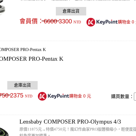
會員價：
6600
3300
0
購物金
NTD
COMPOSER PRO-Pentax K
750
2375
0
購物金
元
購買數量：
NTD
Lensbaby COMPOSER PRO-Olympus 4/3
原價11875元→特價4750元！魔幻作曲家PRO版體積縮小，輕
斜角度更加精準。