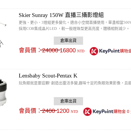
Skier Sunray 150W 直播三攝影燈組
更強、更小、3燈組更多變化。適合小空間直播使用，單盞相當500
採用COB集成晶片LED ，較一般燈珠型更高亮度，體積相對減少。
會員價：
24000
16800
購物
NTD
Lensbaby Scout-Pentax K
玩魚眼就是要這顆! 創造出靈活多變,趣味十足的魚眼效果影像，且能
會員價：
2400
1200
0
購物金
NTD