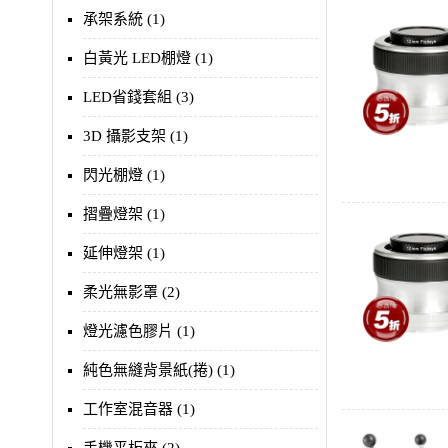
承架系統 (1)
白黃光 LED棚燈 (1)
LED省錢套組 (3)
3D 攝影支架 (1)
閃光棚燈 (1)
摺疊燈架 (1)
延伸燈架 (1)
柔光無影罩 (2)
燈光濾色膠片 (1)
純色無縫背景紙(捲) (1)
工作室混音器 (1)