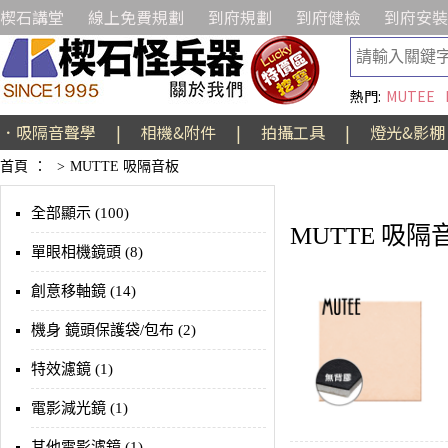
楔石講堂
線上免費規劃
到府規劃
到府健檢
到府安裝
熱門:
MUTEE
．吸隔音聲學
|
相機&附件
|
拍攝工具
|
燈光&影棚
首頁
：
>
MUTTE 吸隔音板
全部顯示 (100)
MUTTE 吸隔
單眼相機鏡頭 (8)
創意移軸鏡 (14)
機身 鏡頭保護袋/包布 (2)
特效濾鏡 (1)
電影減光鏡 (1)
其他電影濾鏡 (1)