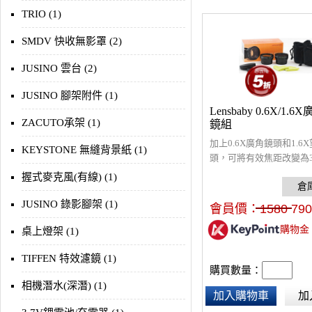
TRIO (1)
SMDV 快收無影罩 (2)
JUSINO 雲台 (2)
JUSINO 腳架附件 (1)
Lensbaby 0.6X/1.
ZACUTO承架 (1)
鏡組
加上0.6X廣角鏡頭和1.6
KEYSTONE 無縫背景紙 (1)
頭，可將有效焦距改變為3
80mm，讓影像更有宏觀
握式麥克風(有線) (1)
JUSINO 錄影腳架 (1)
會員價：
1580
790
購物金
桌上燈架 (1)
TIFFEN 特效濾鏡 (1)
購買數量：
相機潛水(深潛) (1)
加入購物車
加