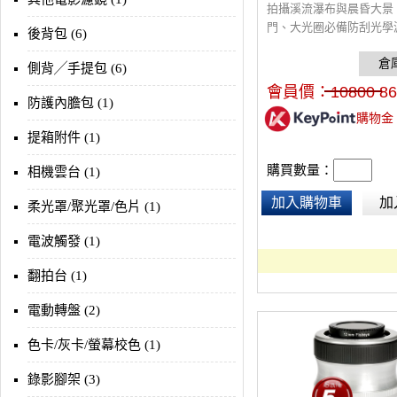
拍攝溪流瀑布與晨昏大景
門、大光圈必備防刮光學
後背包 (6)
側背╱手提包 (6)
會員價：
10800
86
防護內膽包 (1)
購物金
提箱附件 (1)
購買數量：
相機雲台 (1)
加入購物車
加
柔光罩/聚光罩/色片 (1)
電波觸發 (1)
翻拍台 (1)
電動轉盤 (2)
色卡/灰卡/螢幕校色 (1)
錄影腳架 (3)