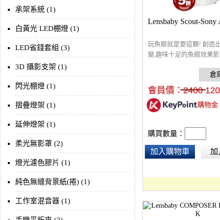
承架系統 (1)
Lensbaby Scout-Sony 
白黃光 LED棚燈 (1)
玩魚眼就是要這顆! 創造
LED省錢套組 (3)
變,趣味十足的魚眼效果
交換其他Lensbaby配件
3D 攝影支架 (1)
不絕的創意靈感！
閃光棚燈 (1)
會員價：
2400
120
摺疊燈架 (1)
購物金
延伸燈架 (1)
購買數量：
柔光無影罩 (2)
加入購物車
加
燈光濾色膠片 (1)
純色無縫背景紙(捲) (1)
工作室混音器 (1)