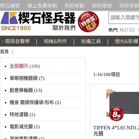
楔石講堂
線上免費規劃
到府規劃
到府健檢
到府安裝
熱門:
MUTEE
．吸隔音聲學
|
相機&附件
|
拍攝工具
|
燈光&影棚
首頁
：
全部顯示 (100)
1-16/100項目
單眼相機鏡頭 (7)
創意移軸鏡 (13)
機身 鏡頭保護袋/包布 (2)
特效濾鏡 (1)
電影減光鏡 (1)
TIFFEN 4*5.65 ND
光鏡
其他電影濾鏡 (1)