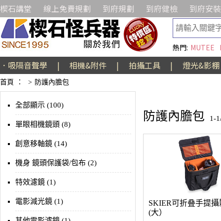
楔石講堂
線上免費規劃
到府規劃
到府健檢
到府安裝
熱門:
MUTEE
．吸隔音聲學
|
相機&附件
|
拍攝工具
|
燈光&影棚
首頁
：
>
防護內膽包
全部顯示 (100)
防護內膽包
1-
單眼相機鏡頭 (8)
創意移軸鏡 (14)
機身 鏡頭保護袋/包布 (2)
特效濾鏡 (1)
電影減光鏡 (1)
SKIER可折叠手提
(大）
其他電影濾鏡 (1)