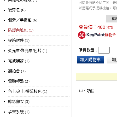
可摺疊收納不佔空間，是
以是輕巧手提相機包，可
後背包 (6)
背包內當作相機隔層使用
蓋、泡棉厚保護性佳，網
側背╱手提包 (6)
記憶卡電池等小物，前袋
會員價：
480
NTD
電器等配件，外尺寸: 255 x 
防護內膽包 (1)
購物金
205 mm，內尺寸: 245 x 13
提箱附件 (1)
mm
購買數量：
柔光罩/聚光罩/色片 (1)
加入購物車
加
電波觸發 (1)
翻拍台 (1)
電動轉盤 (2)
1-1/1項目
色卡/灰卡/螢幕校色 (1)
錄影腳架 (3)
承架系統 (1)