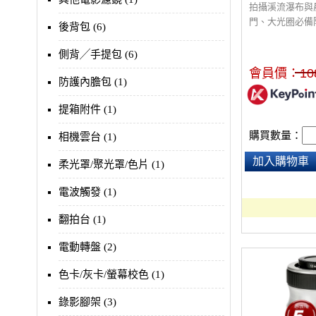
拍攝溪流瀑布與
門、大光圈必備
後背包 (6)
側背╱手提包 (6)
會員價：
10
防護內膽包 (1)
提箱附件 (1)
購買數量：
相機雲台 (1)
加入購物車
柔光罩/聚光罩/色片 (1)
電波觸發 (1)
翻拍台 (1)
電動轉盤 (2)
色卡/灰卡/螢幕校色 (1)
錄影腳架 (3)