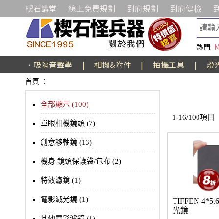
楔石講堂
線上免費規劃
到府規劃
到府健檢
熱門:
M
．吸隔音聲學
|
相機&附件
|
拍攝工具
|
燈
首頁
：
全部顯示 (100)
1-16/100項目
單眼相機鏡頭 (7)
創意移軸鏡 (13)
機身 鏡頭保護袋/包布 (2)
特效濾鏡 (1)
電影減光鏡 (1)
TIFFEN 4*5
光鏡
其他電影濾鏡 (1)