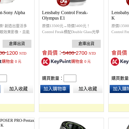
t-Sony Alpha
Lensbaby Control Freak-
Lensbaby
Olympus E1
K
! 創造出靈活多
原價13500元→特價5400元！
原價1350
魚眼效果影像，且能
Control Freak標配Double Glass光學
Control 
aby配件，激發源源
元件，一組可更換的磁性孔板，焦
元件，一
！
距50mm，手動對焦，控制狂當道的
距50mm
時代，控制狂人滿足您掌控一切的
時代，控
00
1200
會員價：
5400
2700
會員價
NTD
NTD
慾望，不能允許自己有失控的狀
慾望，不
購物金
購物金
0
元
0
元
態，有條不紊的奔放您無限的創
態，有條
意！
意！
購買數量：
購買數量
加入收藏
加入購物車
加入收藏
加入購