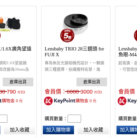
.6X/1.6X廣角望遠
Lensbaby TRIO 28三鏡頭 for
Lensbaby
FUJI X
魚眼-M4/
頭和1.6X望遠鏡
專為無反光鏡相機而設計，一顆鏡
超寬廣．超
改變為30mm及
頭三種選擇，拍攝獨特街景，風
，可營造
更有宏觀的視野！
景，人像，轉動轉盤切換鏡頭，就
果，可拍
能創造出更多的創意。以APS-C片
覺創意。
幅來計算等效焦距，約為適合速寫
80
790
會員價：
6000
3000
會員價
NTD
NTD
街拍的42mm焦距
購物金
購物金
0
元
0
元
購買數量：
購買數量
加入收藏
加入購物車
加入收藏
加入購