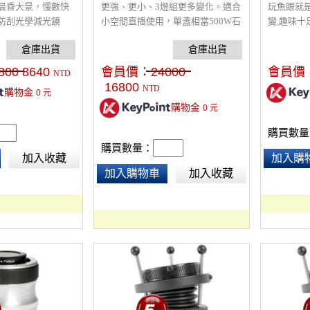
晨昏大景，慢數快
更強、更小、3燈組更多變化。適合
玩魚眼就是
防刮光學減光鏡
小空間直播使用，單盞相當500W石
變,趣味
英燈的亮度，更強過於一般600個燈
交換其他L
珠的LED燈具。因採用COB集成晶
不絕的創
片LED ，較一般燈珠型更高亮度，
800
8640
會員價：
24000
會員價
NTD
體積相對減少。
16800
NTD
購物金
0
元
購物金
0
元
購買數量
購買數量：
加入收藏
加入購
加入購物車
加入收藏