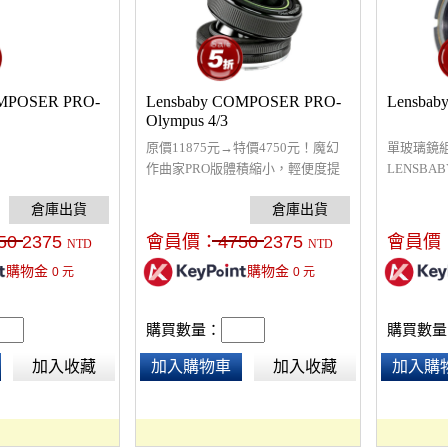
OMPOSER PRO-
Lensbaby COMPOSER PRO-
Lensb
Olympus 4/3
原價11875元→特價4750元！魔幻
單玻璃鏡
作曲家PRO版體積縮小，輕便度提
LENSBA
升，金屬球體滑順度及耐用度都提
高，讓您調整鏡頭傾斜角度更加精
準。
50
2375
會員價：
4750
2375
會員價
NTD
NTD
購物金
購物金
0
元
0
元
購買數量：
購買數量
加入收藏
加入購物車
加入收藏
加入購