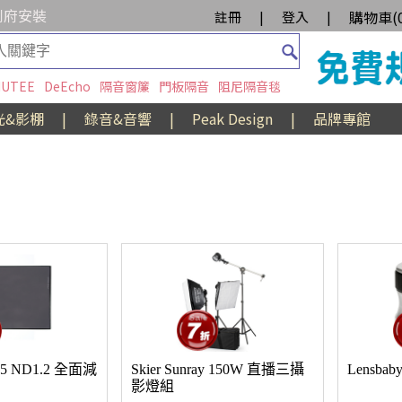
到府安裝
購物車(
註冊
|
登入
|
UTEE
DeEcho
隔音窗簾
門板隔音
阻尼隔音毯
光&影棚
|
錄音&音響
|
Peak Design
|
品牌專館
.65 ND1.2 全面減
Skier Sunray 150W 直播三攝
Lensbaby
影燈組