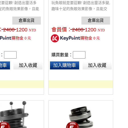
要這顆! 創造出靈活多
玩魚眼就是要這顆! 創造出靈活多變,
十足的魚眼效果影像，且能
趣味十足的魚眼效果影像，且能交
ensbaby配件，激發源源
換其他Lensbaby配件，激發源源不
意靈感！
絕的創意靈感！
：
2400
1200
會員價：
2400
1200
NTD
NTD
購物金
購物金
0
元
0
元
：
購買數量：
物車
加入收藏
加入購物車
加入收藏