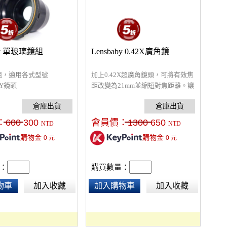
aby 單玻璃鏡組
Lensbaby 0.42X廣角鏡
組，適用各式型號
加上0.42X超廣角鏡頭，可將有效焦
BY鏡頭
距改變為21mm並縮短對焦距離。讓
你的影像更有氣勢！ DIGIPHOTO報
導--Lensbaby 0.42x Super Wide
Angle外掛超廣角鏡 顛覆你的視
：
600
300
會員價：
1300
650
NTD
NTD
野！
購物金
購物金
0
元
0
元
：
購買數量：
物車
加入收藏
加入購物車
加入收藏