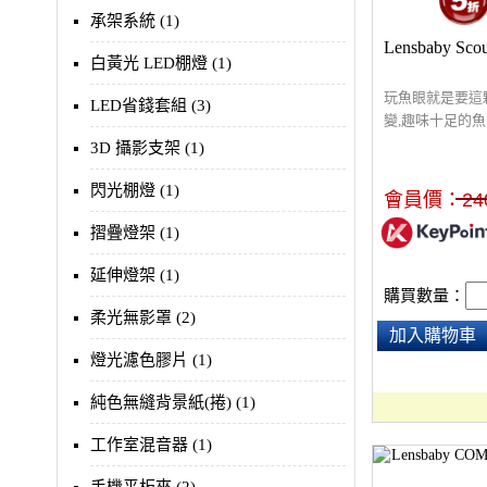
承架系統 (1)
Lensbaby Scou
白黃光 LED棚燈 (1)
玩魚眼就是要這顆
LED省錢套組 (3)
變,趣味十足的
交換其他Lensb
3D 攝影支架 (1)
不絕的創意靈感
閃光棚燈 (1)
會員價：
24
摺疊燈架 (1)
延伸燈架 (1)
購買數量：
柔光無影罩 (2)
加入購物車
燈光濾色膠片 (1)
純色無縫背景紙(捲) (1)
工作室混音器 (1)