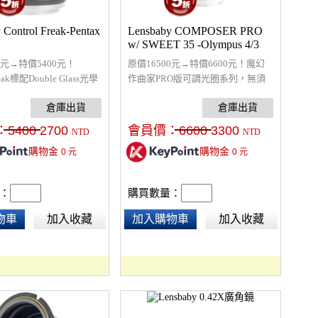
 Control Freak-Pentax
Lensbaby COMPOSER PRO
w/ SWEET 35 -Olympus 4/3
0元→特價5400元！
原價16500元→特價6600元！魔幻
Freak標配Double Glass光學
作曲家PRO版可調光圈系列，無須
組可更換的磁性孔板，焦
更換光圈片，只需旋轉光圈環即可
，手動對焦，控制狂當道的
調整光圈大小 ; 此外，專業版體積縮
制狂人滿足您掌控一切的
小，輕便度提升，金屬球體滑順度
：
5400
2700
會員價：
6600
3300
NTD
NTD
能允許自己有失控的狀
及耐用度都提高，讓您調整鏡頭傾
購物金
購物金
0
元
0
元
不紊的奔放您無限的創
斜角度更加精準。
：
購買數量：
物車
加入收藏
加入購物車
加入收藏