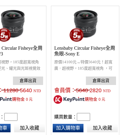
 Circular Fisheye全周
Lensbaby Circular Fisheye全周
3
魚眼-Sony E
視野，185度超寬視角
原價14100元→特價5640元！超寬
逆光、耀光與光斑視覺效
廣．超視野，185度超寬視角 ，可
攝極廣視野 ，發揮更多視
營造逆光、耀光與光斑視覺效果，
可拍攝極廣視野 ，發揮更多視覺創
意。
：
11280
5640
會員價：
5640
2820
NTD
NTD
購物金
購物金
0
元
0
元
：
購買數量：
物車
加入收藏
加入購物車
加入收藏