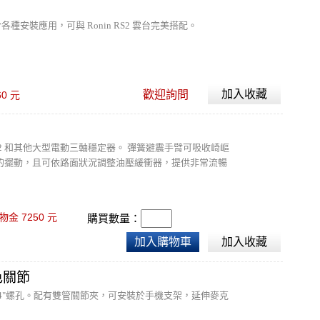
各種安裝應用，可與 Ronin RS2 雲台完美搭配。
加入收藏
歡迎詢問
60
元
i、Ronin 2 和其他大型電動三軸穩定器。 彈簧避震手臂可吸收崎嶇
的擺動，且可依路面狀況調整油壓緩衝器，提供非常流暢
7250
物金
元
購買數量：
加入購物車
加入收藏
黑色關節
1/4"螺孔。配有雙管關節夾，可安裝於手機支架，延伸麥克