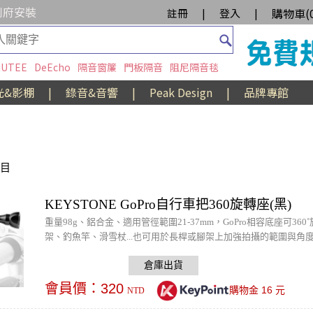
到府安裝
購物車(
註冊
|
登入
|
UTEE
DeEcho
隔音窗簾
門板隔音
阻尼隔音毯
光&影棚
|
錄音&音響
|
Peak Design
|
品牌專館
項目
KEYSTONE GoPro自行車把360旋轉座(黑)
重量98g、鋁合金、適用管徑範圍21-37mm，GoPro相容底座可
架、釣魚竿、滑雪杖...也可用於長桿或腳架上加強拍攝的範圍與角
會員價：
320
16
購物金
元
NTD