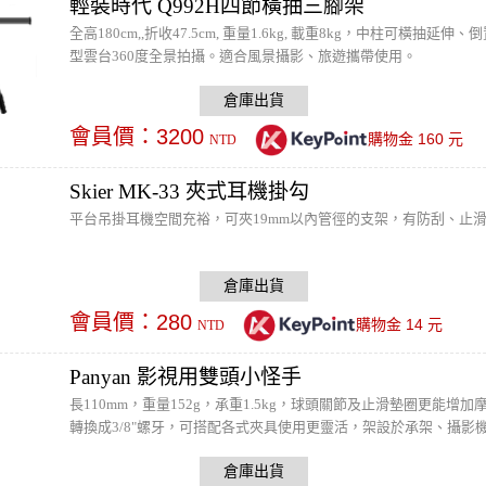
輕裝時代 Q992H四節橫抽三腳架
全高180cm,,折收47.5cm, 重量1.6kg, 載重8kg，中柱
型雲台360度全景拍攝。適合風景攝影、旅遊攜帶使用。
會員價：
3200
160
購物金
元
NTD
Skier MK-33 夾式耳機掛勾
平台吊掛耳機空間充裕，可夾19mm以內管徑的支架，有防刮、止
會員價：
280
14
購物金
元
NTD
Panyan 影視用雙頭小怪手
長110mm，重量152g，承重1.5kg，球頭關節及止滑墊圈更能
轉換成3/8"螺牙，可搭配各式夾具使用更靈活，架設於承架、攝影
備。