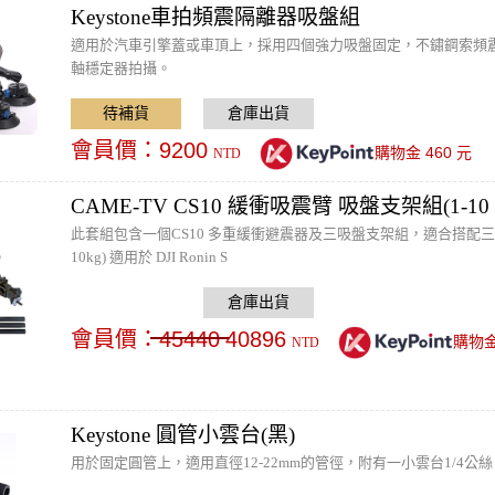
Keystone車拍頻震隔離器吸盤組
適用於汽車引擎蓋或車頂上，採用四個強力吸盤固定，不鏽鋼索頻
軸穩定器拍攝。
會員價：
9200
460
購物金
元
NTD
CAME-TV CS10 緩衝吸震臂 吸盤支架組(1-10 
此套組包含一個CS10 多重緩衝避震器及三吸盤支架組，適合搭配三軸穩
10kg) 適用於 DJI Ronin S
會員價：
45440
40896
購物
NTD
Keystone 圓管小雲台(黑)
用於固定圓管上，適用直徑12-22mm的管徑，附有一小雲台1/4公絲