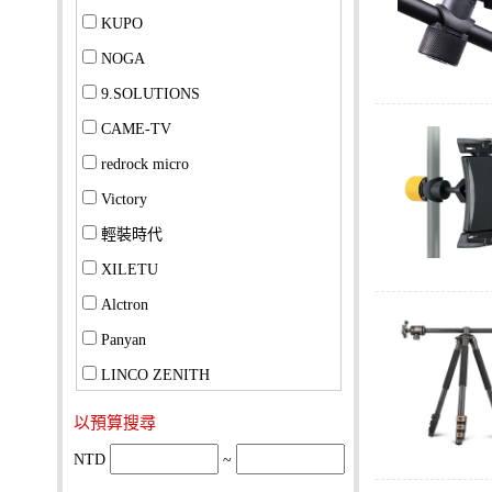
KUPO
NOGA
9.SOLUTIONS
CAME-TV
redrock micro
Victory
輕裝時代
XILETU
Alctron
Panyan
LINCO ZENITH
以預算搜尋
NTD
~