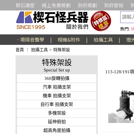
楔石講堂
線上免費規劃
到府規劃
到府健檢
熱門:
M
．吸隔音聲學
|
相機&附件
|
拍攝工具
|
燈
首頁
：
拍攝工具
>
特殊架設
特殊架設
Special Set up
113-128/191
360旋轉拍攝
汽車 拍攝支架
機車 拍攝支架
自行車 拍攝支架
多機架設
延伸俯拍
超高角度拍攝