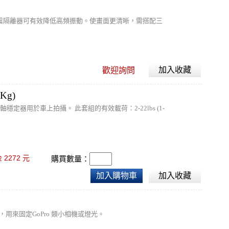
震隔離器可有效降低高頻振動。使畫面更清晰，需搭配三
加入收藏
歡迎詢問
Kg)
定器用於車上拍攝。 此套組的有效載荷：2-22lbs (1-
2272
金
元
購買數量：
加入購物車
加入收藏
，用來固定GoPro 類小相機或燈光。