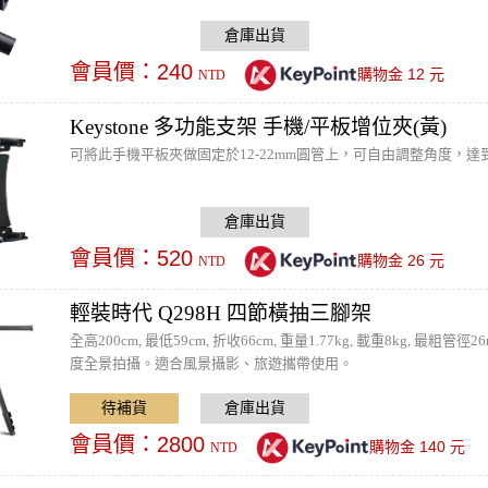
會員價：
240
12
購物金
元
NTD
Keystone 多功能支架 手機/平板增位夾(黃)
可將此手機平板夾做固定於12-22mm圓管上，可自由調整角度，達到最
會員價：
520
26
購物金
元
NTD
輕裝時代 Q298H 四節橫抽三腳架
全高200cm, 最低59cm, 折收66cm, 重量1.77kg, 載重8kg
度全景拍攝。適合風景攝影、旅遊攜帶使用。
會員價：
2800
140
購物金
元
NTD