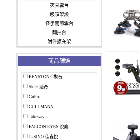
夾具雲台
吸頂架設
怪手關節雲台
翻拍台
附件擴充架
商品篩選
KEYSTONE 楔石
Skier 速奇
GoPro
CULLMANN
Takeway
FALCON EYES 銳鷹
JUSINO 佳鑫悅