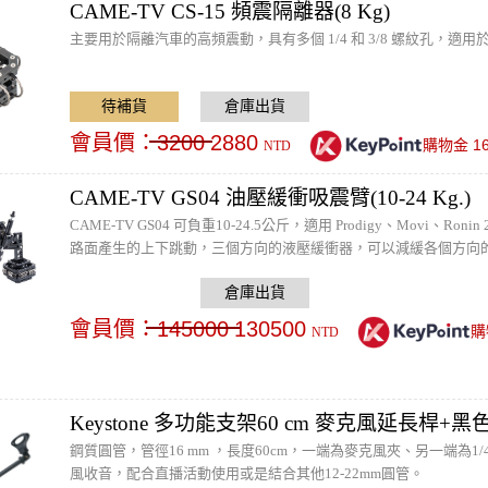
CAME-TV CS-15 頻震隔離器(8 Kg)
主要用於隔離汽車的高頻震動，具有多個 1/4 和 3/8 螺紋孔，適用於
會員價：
3200
2880
1
購物金
NTD
CAME-TV GS04 油壓緩衝吸震臂(10-24 Kg.)
CAME-TV GS04 可負重10-24.5公斤，適用 Prodigy、Mov
路面產生的上下跳動，三個方向的液壓緩衝器，可以減緩各個方向
的拍攝效果。
會員價：
145000
130500
購
NTD
Keystone 多功能支架60 cm 麥克風延長桿+
鋼質圓管，管徑16 mm ，長度60cm，一端為麥克風夾、另一端為
風收音，配合直播活動使用或是結合其他12-22mm圓管。