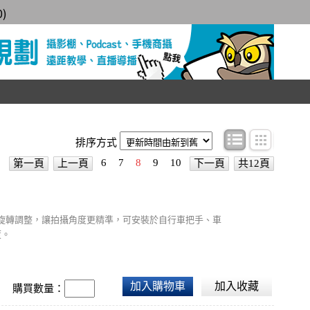
0
)
條目顯示
圖文顯
排序方式
6
7
8
9
10
第一頁
上一頁
下一頁
共12頁
360˚旋轉調整，讓拍攝角度更精準，可安裝於自行車把手、車
度。
加入購物車
加入收藏
購買數量：