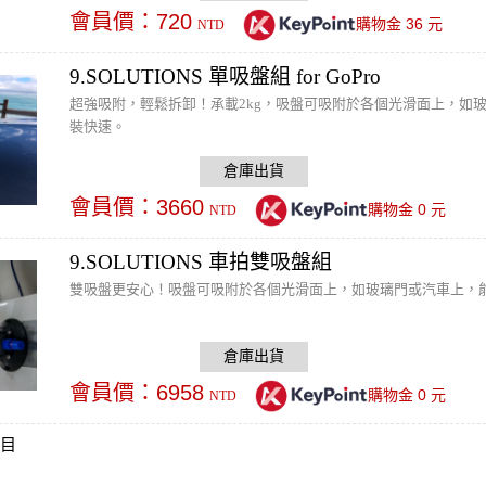
會員價：
720
36
購物金
元
NTD
9.SOLUTIONS 單吸盤組 for GoPro
超強吸附，輕鬆拆卸！承載2kg，吸盤可吸附於各個光滑面上，如玻
裝快速。
會員價：
3660
0
購物金
元
NTD
9.SOLUTIONS 車拍雙吸盤組
雙吸盤更安心！吸盤可吸附於各個光滑面上，如玻璃門或汽車上，能
會員價：
6958
0
購物金
元
NTD
項目