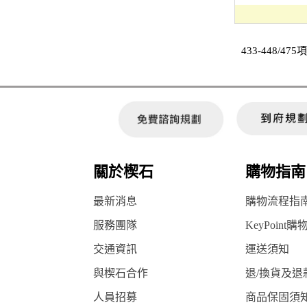
433-448/475
關於楔石
購物指南
最新消息
購物流程指
服務團隊
KeyPoint購
交通資訊
運送須知
與楔石合作
退/換貨及退
人員招募
商品保固須