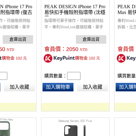
 iPhone 17 Pro
PEAK DESIGN iPhone 17 Pro
PEAK DE
附指環帶 (復古
易快扣手機殼附指環帶 (沈穩
Max 易
黑)
作，可磁吸保持貼
指環帶可單手操作，可磁吸保持貼
專利Sli
ink連接結構、單手
平，專利SlimLink連接結構、單手
拆裝，比
見過的都更快、更
輕易拆裝，比您見過的都更快、更
的手機配
，螢幕和相機鏡頭
堅固的手機配件，螢幕和相機鏡頭
架高保護
計，橡膠全包圍減
周圍架高保護設計，橡膠全包圍減
堅固的 2
50
會員價：
2050
會員價
NTD
NTD
 防摔保護，超輕薄
震，堅固的 2m 防摔保護，超輕薄
護性良好
購物金
購物金
102
元
102
元
手機殼、在各種活
且保護性良好的手機殼、在各種活
都安全穩固，
容於 MagSafe
動下都安全穩固，相容於 MagSafe
和充電器，
可搭配全套易快扣
配件和充電器，可搭配全套易快扣
相關配件
購買數量：
購買數量
使用。
(ECO)相關配件使用。
加入收藏
加入購物車
加入收藏
加入購