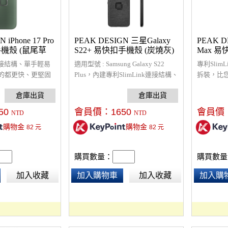
 iPhone 17 Pro
PEAK DESIGN 三星Galaxy
PEAK DE
手機殼 (鼠尾草
S22+ 易快扣手機殼 (炭燒灰)
Max 易
k連接結構、單手輕易
適用型號 : Samsung Galaxy S22
專利Sli
的都更快、更堅固
Plus，內建專利SlimLink連接結構、
拆裝，比
幕和相機鏡頭周圍
單手輕易拆裝、超輕薄且保護性良
的手機配
橡膠全包圍減震，
好的手機殼、在各種活動下都安全
架高保護
摔保護，超輕薄且保
穩固、符合行動充電規範、可搭配
堅固的 2
50
會員價：
1650
會員價
NTD
NTD
殼、在各種活動下
全套易快扣(ECO)相關配件使用。
護性良好
購物金
購物金
82
元
82
元
 MagSafe 配件
都安全穩固，
全套易快扣(ECO)
和充電器，
相關配件
購買數量：
購買數量
加入收藏
加入購物車
加入收藏
加入購