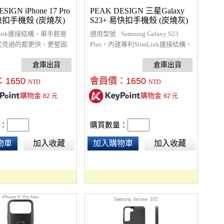
SIGN iPhone 17 Pro
PEAK DESIGN 三星Galaxy
快扣手機殼 (炭燒灰)
S23+ 易快扣手機殼 (炭燒灰)
mLink連接結構、單手輕易
適用型號 : Samsung Galaxy S23
您見過的都更快、更堅固
Plus，內建專利SlimLink連接結構、
件，螢幕和相機鏡頭周圍
單手輕易拆裝、超輕薄且保護性良
設計，橡膠全包圍減震，
好的手機殼、在各種活動下都安全
m 防摔保護，超輕薄且保
穩固、符合行動充電規範、可搭配
：
1650
會員價：
1650
NTD
NTD
的手機殼、在各種活動下
全套易快扣(ECO)相關配件使用。
購物金
購物金
82
元
82
元
相容於 MagSafe 配件
可搭配全套易快扣(ECO)
使用。
：
購買數量：
物車
加入收藏
加入購物車
加入收藏