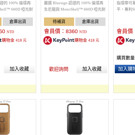
(沈穩黑)
 認證的 100% 循環再
嚴選 Bluesign 認證的 100% 循環再
指環帶可
ell™ 660D 啞光耐
生尼龍與 MonoShell™ 660D 啞光耐
平，專利S
PFAS 防潑水塗層、
候面料，結合無 PFAS 防潑水塗層、
輕易拆裝
100% 碳中和承
公平貿易認證與 100% 碳中和承
堅固的手
保修；其採用寬口
諾，並附帶終生保修；其採用寬口
周圍架高
60
會員價：
8360
會員價
NTD
NTD
口與簡潔結構，搭載
U 型主拉鍊開口與簡潔結構，搭載
震，堅固的
購物金
購物金
418
元
418
元
可收納陽極氧化鋁合金掛
BagLev™ 可收納陽極氧化鋁合金掛
且保護性
的泡綿肩帶、客製
鉤、雲朵般軟綿的泡綿肩帶、客製
動下都安全
與直式行李箱拉桿
鋁合金張力鎖扣與直式行李箱拉桿
配件和充
購買數量
L 獨有的前置拉鍊口
套，更包含 22L 獨有的前置拉鍊口
(ECO)
ordHook™ 胸扣
袋與可完全調節 CordHook™ 胸扣
加入收藏
加入收藏
加入購
歡迎詢問
適且穩固的揹負體
帶，帶來極致舒適且穩固的揹負體
納 16 吋筆電與
驗；內部配備可容納 16 吋筆電與
空式加厚雙夾層與彈
14 吋平板的懸空式加厚雙夾層與彈
快取 EDC 口袋
性分層，搭配頂部快取 EDC 口袋
式 AirTag® 專
（附鑰匙繩）、隱藏式 AirTag® 專
水壺袋，將大容量
用袋及兩側拉鍊水壺袋，將大容量
機能與永續工藝完
智慧收納、旅行機能與永續工藝完
美融為一體。