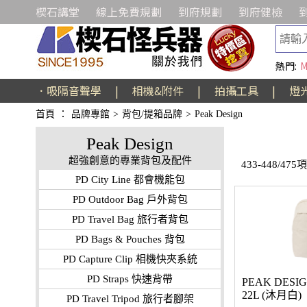
楔石講堂
線上免費規劃
到府規劃
到府健檢
熱門:
M
．吸隔音聲學
|
相機&附件
|
拍攝工具
|
燈
首頁
：
品牌專館
>
背包/提箱品牌
>
Peak Design
Peak Design
超強創意的專業背包及配件
433-448/475
PD City Line 都會機能包
PD Outdoor Bag 戶外背包
PD Travel Bag 旅行者背包
PD Bags & Pouches 背包
PD Capture Clip 相機快夾系統
PD Straps 快速背帶
PEAK DESIG
22L (沐月白)
PD Travel Tripod 旅行者腳架