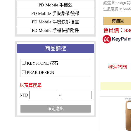
嚴選 Bluesign
PD Mobile 手機殼
生尼龍與 MonoSh
PD Mobile 手機背帶/腕帶
候面料，結合無 
公平貿易認證與 
PD Mobile 手機快拆接座
諾，並附帶終生
會員價：
83
PD Mobile 手機快拆附件
U 型主拉鍊開
BagLev™ 
鉤、雲朵般軟綿
商品篩選
鋁合金張力鎖扣
套，更包含 22
KEYSTONE 楔石
袋與可完全調節 C
歡迎詢問
帶，帶來極致舒
PEAK DESIGN
驗；內部配備可容
14 吋平板的懸
以預算搜尋
性分層，搭配頂部
（附鑰匙繩）、隱藏
NTD
~
用袋及兩側拉鍊
智慧收納、旅行
確定送出
美融為一體。