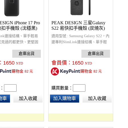
SIGN iPhone 17 Pro
PEAK DESIGN 三星Galaxy
快扣手機殼 (沈穩黑)
S22 易快扣手機殼 (炭燒灰)
mLink連接結構、單手輕易
適用型號 : Samsung Galaxy S22，內
您見過的都更快、更堅固
建專利SlimLink連接結構、單手輕
件，螢幕和相機鏡頭周圍
易拆裝、超輕薄且保護性良好的手
設計，橡膠全包圍減震，
機殼、在各種活動下都安全穩固、
m 防摔保護，超輕薄且保
符合行動充電規範、可搭配全套易
：
1650
會員價：
1650
NTD
NTD
的手機殼、在各種活動下
快扣(ECO)相關配件使用。
購物金
購物金
82
元
82
元
相容於 MagSafe 配件
可搭配全套易快扣(ECO)
使用。
：
購買數量：
物車
加入收藏
加入購物車
加入收藏