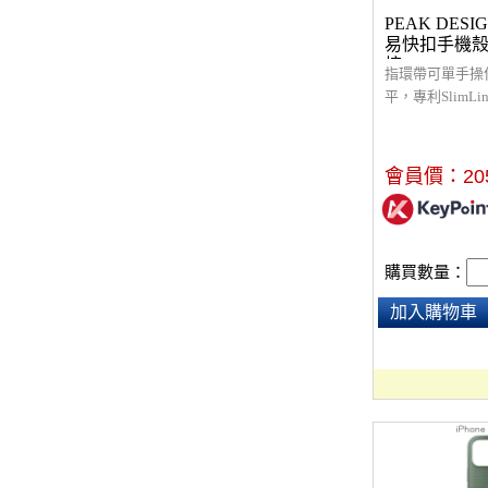
PEAK DESIGN
易快扣手機殼
棕)
指環帶可單手操
平，專利SlimL
輕易拆裝，比您
堅固的手機配件
周圍架高保護設
會員價：
20
震，堅固的 2m
且保護性良好的
動下都安全穩固，相
配件和充電器，
購買數量：
(ECO)相關配件
加入購物車