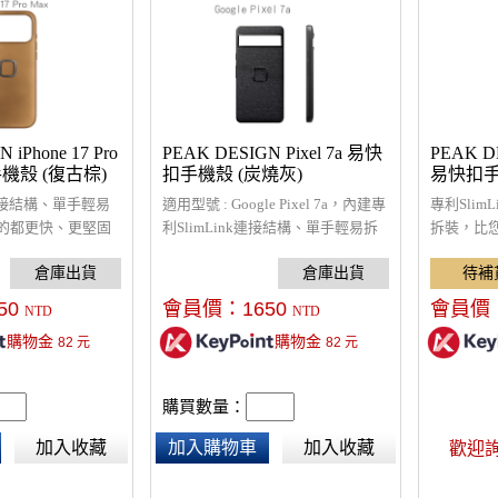
 iPhone 17 Pro
PEAK DESIGN Pixel 7a 易快
PEAK DE
手機殼 (復古棕)
扣手機殼 (炭燒灰)
易快扣手
k連接結構、單手輕易
適用型號 : Google Pixel 7a，內建專
專利Sli
的都更快、更堅固
利SlimLink連接結構、單手輕易拆
拆裝，比
幕和相機鏡頭周圍
裝、超輕薄且保護性良好的手機
的手機配
橡膠全包圍減震，
殼、在各種活動下都安全穩固、符
架高保護
摔保護，超輕薄且保
合行動充電規範、可搭配全套易快
堅固的 2
50
會員價：
1650
會員價
NTD
NTD
殼、在各種活動下
扣(ECO)相關配件使用。
護性良好
購物金
購物金
82
元
82
元
 MagSafe 配件
都安全穩固，
全套易快扣(ECO)
和充電器，
相關配件
購買數量：
加入收藏
加入購物車
加入收藏
歡迎