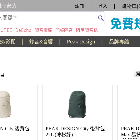
到府安裝
購物車(
註冊
|
登入
|
UTEE
DeEcho
隔音窗簾
門板隔音
阻尼隔音毯
光&影棚
|
錄音&音響
|
Peak Design
|
品牌專館
項目
N City 後背包
PEAK DESIGN City 後背包
PEAK DE
22L (冷杉綠)
Max 