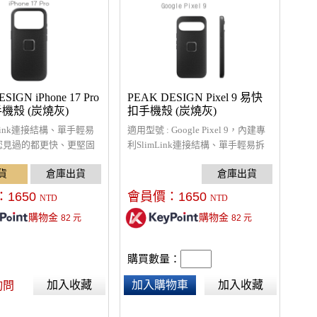
SIGN iPhone 17 Pro
PEAK DESIGN Pixel 9 易快
機殼 (炭燒灰)
扣手機殼 (炭燒灰)
mLink連接結構、單手輕易
適用型號 : Google Pixel 9，內建專
您見過的都更快、更堅固
利SlimLink連接結構、單手輕易拆
件，螢幕和相機鏡頭周圍
裝、超輕薄且保護性良好的手機
設計，橡膠全包圍減震，
殼、在各種活動下都安全穩固、符
m 防摔保護，超輕薄且保
合行動充電規範、可搭配全套易快
：
1650
會員價：
1650
NTD
NTD
的手機殼、在各種活動下
扣(ECO)相關配件使用。
購物金
購物金
82
元
82
元
相容於 MagSafe 配件
可搭配全套易快扣(ECO)
使用。
購買數量：
加入收藏
加入購物車
加入收藏
詢問