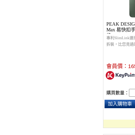
PEAK DESIGN
Max 易快扣
綠)
專利SlimLin
拆裝，比您見過
的手機配件，螢
架高保護設計，
堅固的 2m 防
會員價：
16
護性良好的手機
都安全穩固，相容於
和充電器，可搭配
相關配件使用。
購買數量：
加入購物車