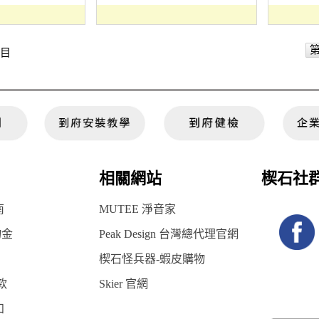
項目
相關網站
楔石社
南
MUTEE 淨音家
物金
Peak Design 台灣總代理官網
楔石怪兵器-蝦皮購物
款
Skier 官網
知