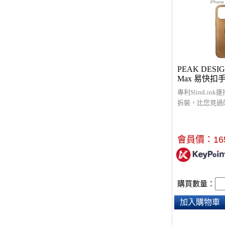
PEAK DESIGN
Max 易快扣
專利SlimLin
拆裝，比您見過
的手機配件，螢
架高保護設計，
堅固的 2m 防
會員價：
16
護性良好的手機
都安全穩固，相容於
和充電器，可搭配
相關配件使用。
購買數量：
加入購物車