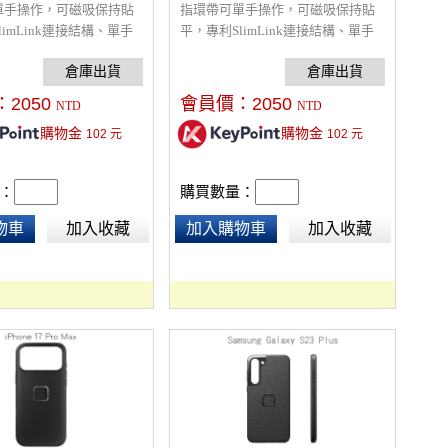
(復古棕)
單手操作，可磁吸保持貼
指環帶可單手操作，可磁吸保持貼
limLink連接結構、單手
平，專利SlimLink連接結構、單手
，比您見過的都更快、更
輕易拆裝，比您見過的都更快、更
機配件，螢幕和相機鏡頭
堅固的手機配件，螢幕和相機鏡頭
保護設計，橡膠全包圍減
周圍架高保護設計，橡膠全包圍減
：
2050
會員價：
2050
NTD
NTD
 2m 防摔保護，超輕薄
震，堅固的 2m 防摔保護，超輕薄且
購物金
購物金
102
元
102
元
良好的手機殼、在各種活
保護性良好的手機殼、在各種活動
穩固，相容於 MagSafe
下都安全穩固，相容於 MagSafe 配
電器，可搭配全套易快扣
件和充電器，可搭配全套易快扣
：
購買數量：
相關配件使用。
(ECO)相關配件使用。
物車
加入收藏
加入購物車
加入收藏