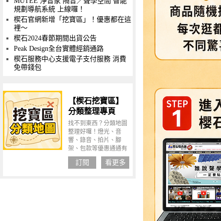
MUTEE 淨音家 隔音／聲學空間 智能
規劃導航系統 上線囉！
楔石官網新增「挖寶區」！優惠都在這
裡～
楔石2024春節期間出貨公告
Peak Design全台實體經銷通路
楔石服務中心支援電子支付服務 消費
免帶錢包
【楔石挖寶區】
分類整理專頁
找不到東西？分類地圖
整理好囉！燈光、音
響、錄音、拍片、腳
架、包款等優惠通通有
條有理，直接點圖開始
訂閱
看更多
挖寶！