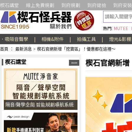
楔石講堂
線上免費規劃
到府規劃
到府健檢
到府安裝
熱門:
MUTEE
．吸隔音聲學
|
相機&附件
|
拍攝工具
|
燈光&影棚
首頁
：
最新消息
>
楔石官網新增「挖寶區」！優惠都在這裡～
楔石講堂
楔石官網新增
more
隔音/聲學空間 智能規劃導航系統