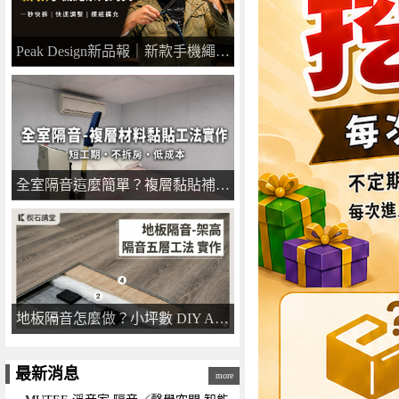
Peak Design新品報｜新款手機繩系列到貨！一秒快拆超方便
全室隔音這麼簡單？複層黏貼補強幫你用最短工期、最低成本達成｜楔石講堂
地板隔音怎麼做？小坪數 DIY A級 架高減震隔音地板 工法實例｜楔石講堂
最新消息
more